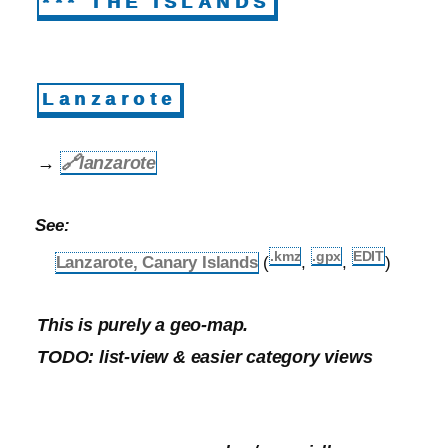
*** THE ISLANDS
Lanzarote
→
🔗
lanzarote
See:
.kmz
.gpx
EDIT
Lanzarote, Canary Islands
(
,
,
)
This is purely a geo-map.
TODO: list-view & easier category views