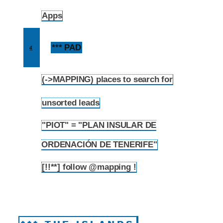
Apps
3.4
*** PAD
4
(->MAPPING) places to search for
4.1
unsorted leads
4.2
"PIOT" = "PLAN INSULAR DE
4.3
ORDENACIÓN DE TENERIFE"
[!!**] follow @mapping !
4.4