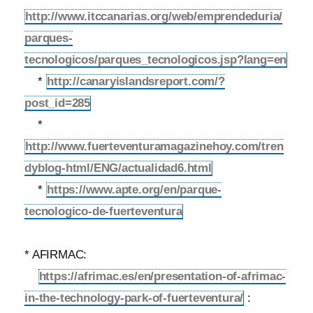
http://www.itccanarias.org/web/emprendeduria/
parques-
tecnologicos/parques_tecnologicos.jsp?lang=en
*
http://canaryislandsreport.com/?
post_id=285
*
http://www.fuerteventuramagazinehoy.com/tren
dyblog-html/ENG/actualidad6.html
*
https://www.apte.org/en/parque-
tecnologico-de-fuerteventura
* AFIRMAC:
https://afrimac.es/en/presentation-of-afrimac-
in-the-technology-park-of-fuerteventura/
: