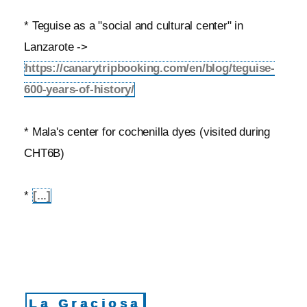
* Teguise as a "social and cultural center" in
Lanzarote ->
https://canarytripbooking.com/en/blog/teguise-
600-years-of-history/
* Mala's center for cochenilla dyes (visited during
CHT6B)
*
[...]
La Graciosa