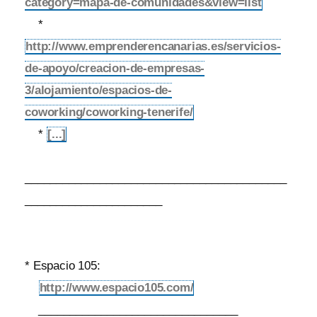
category=mapa-de-comunidades&view=list
*
http://www.emprenderencanarias.es/servicios-
de-apoyo/creacion-de-empresas-
3/alojamiento/espacios-de-
coworking/coworking-tenerife/
*
[...]
__________________________________________
______________________
* Espacio 105:
http://www.espacio105.com/
________________________________