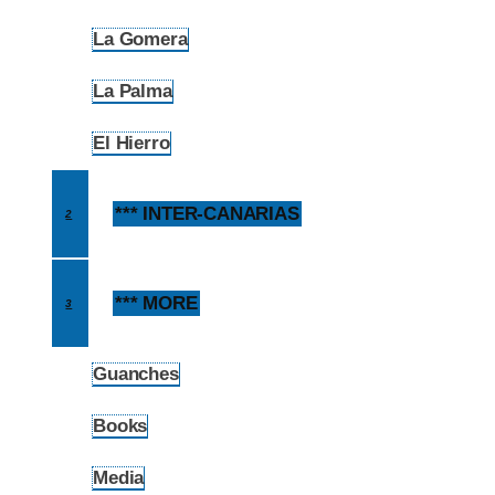
La Gomera
1.7
La Palma
1.8
El Hierro
1.9
*** INTER-CANARIAS
2
*** MORE
3
Guanches
3.1
Books
3.2
Media
3.3