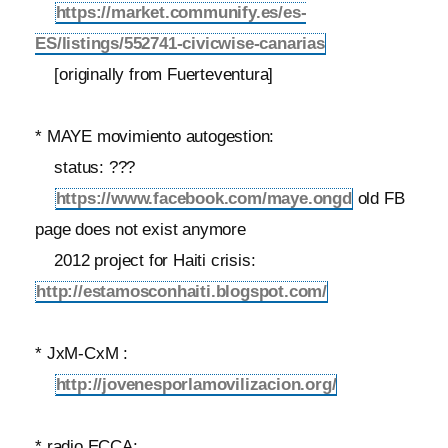
https://market.communify.es/es-
ES/listings/552741-civicwise-canarias
[originally from Fuerteventura]
* MAYE movimiento autogestion:
status: ???
https://www.facebook.com/maye.ongd
old FB
page does not exist anymore
2012 project for Haiti crisis:
http://estamosconhaiti.blogspot.com/
* JxM-CxM :
http://jovenesporlamovilizacion.org/
* radio ECCA: