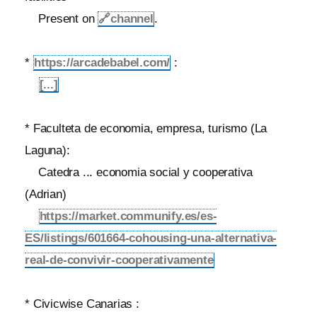
Present on
🔗
channel
.
*
https://arcadebabel.com/
:
[...]
* Faculteta de economia, empresa, turismo (La
Laguna):
Catedra ... economia social y cooperativa
(Adrian)
https://market.communify.es/es-
ES/listings/601664-cohousing-una-alternativa-
real-de-convivir-cooperativamente
* Civicwise Canarias :