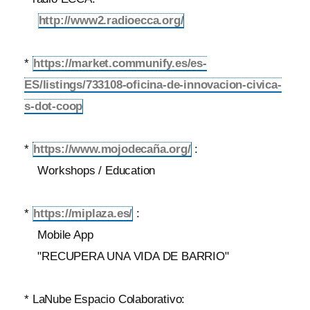
http://www2.radioecca.org/
*
https://market.communify.es/es-
ES/listings/733108-oficina-de-innovacion-civica-
s-dot-coop
*
https://www.mojodecaña.org/
:
Workshops / Education
*
https://miplaza.es/
:
Mobile App
"RECUPERA UNA VIDA DE BARRIO"
* LaNube Espacio Colaborativo: