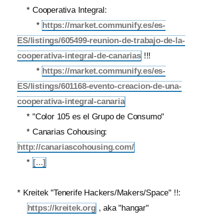
* Cooperativa Integral:
*
https://market.communify.es/es-
ES/listings/605499-reunion-de-trabajo-de-la-
cooperativa-integral-de-canarias
!!!
*
https://market.communify.es/es-
ES/listings/601168-evento-creacion-de-una-
cooperativa-integral-canaria
* "Color 105 es el Grupo de Consumo"
* Canarias Cohousing:
http://canariascohousing.com/
*
[...]
* Kreitek "Tenerife Hackers/Makers/Space" !!:
https://kreitek.org
, aka "hangar"