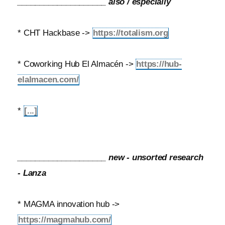
____________________ also / especially
* CHT Hackbase ->
https://totalism.org
* Coworking Hub El Almacén ->
https://hub-
elalmacen.com/
*
[...]
____________________ new - unsorted research
- Lanza
* MAGMA innovation hub ->
https://magmahub.com/