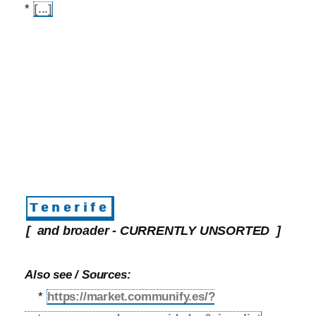
*
[...]
Tenerife
[ and broader - CURRENTLY UNSORTED ]
Also see / Sources:
*
https://market.communify.es/?