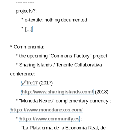
-----------
projects?:
* e-textile: nothing documented
*
[...]
* Commonomia:
* the upcoming "Commons Factory" project
* Sharing Islands / Tenerife Collaborativa
conference:
🔗
tfc17
(2017)
http://www.sharingislands.com/
(2018)
* "Moneda Nexos" complementary currency :
https://www.monedanexos.com/
*
https://www.communify.es
:
"La Plataforma de la Economía Real, de