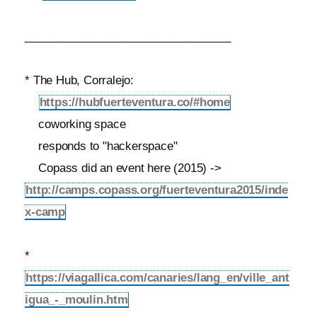
_________________________________
* The Hub, Corralejo:
https://hubfuerteventura.co/#home
coworking space
responds to "hackerspace"
Copass did an event here (2015) ->
http://camps.copass.org/fuerteventura2015/inde
x-camp
*
https://viagallica.com/canaries/lang_en/ville_ant
igua_-_moulin.htm