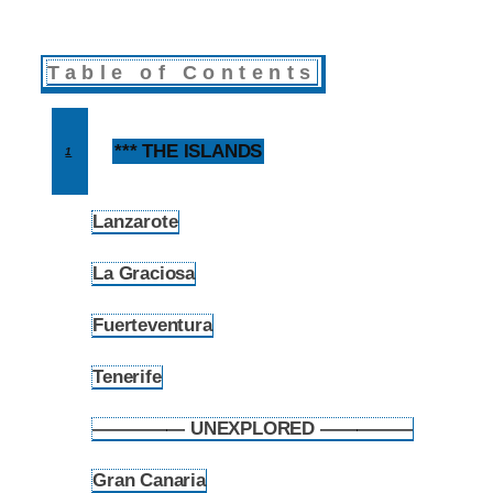
Table of Contents
*** THE ISLANDS
1
Lanzarote
1.1
La Graciosa
1.2
Fuerteventura
1.3
Tenerife
1.4
————— UNEXPLORED —————
1.5
Gran Canaria
1.6