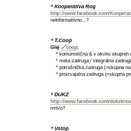
* Kooperativa Rog
http://www.facebook.com/Kooperat
neinformativno...?
* T.Coop
Glej
🔗
coop
.
* komunistična & v okviru skupnih c
* meta-zadruga / integralna zadruga 
* potrošniška zadruga (=skupna na
* proizvajalna zadruga (=skupna pr
* DUKZ
http://www.facebook.com/dukzkrea
mrtvo?
* Vstop