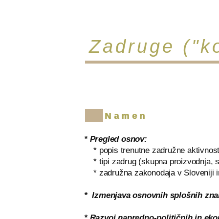
Zadruge ("ko
Namen
* Pregled osnov:
* popis trenutne zadružne aktivnost
* tipi zadrug (skupna proizvodnja, s
* zadružna zakonodaja v Sloveniji 
* Izmenjava osnovnih splošnih znanj,
* Razvoj napredno-političnih in eko