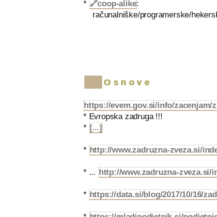
*
🔗
coop-alike
:
računalniške/programerske/hekerske
Osnove
https://evem.gov.si/info/zacenjam/z
* Evropska zadruga !!!
*
[...]
*
http://www.zadruzna-zveza.si/i
* ...
http://www.zadruzna-zveza.si/i
*
https://data.si/blog/2017/10/16/za
*
https://mladipodjetnik.si/podjetni