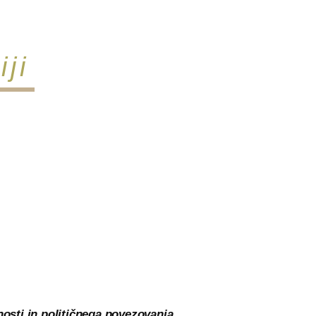
ji
nosti in političnega povezovanja