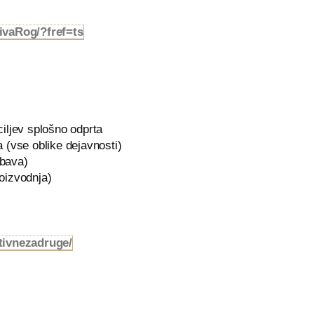
ivaRog/?fref=ts
iljev splošno odprta
(vse oblike dejavnosti)
bava)
oizvodnja)
tivnezadruge/