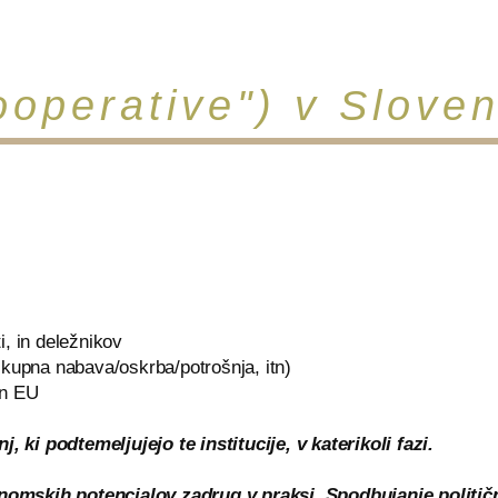
operative") v Sloveni
i, in deležnikov
kupna nabava/oskrba/potrošnja, itn)
in EU
 ki podtemeljujejo te institucije, v katerikoli fazi.
nomskih potencialov zadrug v praksi. Spodbujanje politič