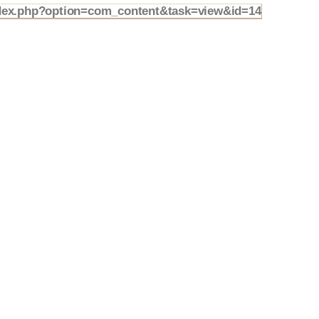
ndex.php?option=com_content&task=view&id=14