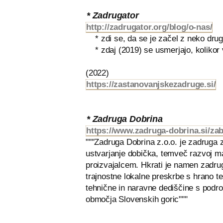
* Zadrugator
http://zadrugator.org/blog/o-nas/
* zdi se, da se je začel z neko drugo 
* zdaj (2019) se usmerjajo, kolikor v
(2022)
https://zastanovanjskezadruge.si/
* Zadruga Dobrina
https://www.zadruga-dobrina.si/zab
"""Zadruga Dobrina z.o.o. je zadruga z
ustvarjanje dobička, temveč razvoj mal
proizvajalcem. Hkrati je namen zadru
trajnostne lokalne preskrbe s hrano te
tehnične in naravne dediščine s področ
območja Slovenskih goric"""