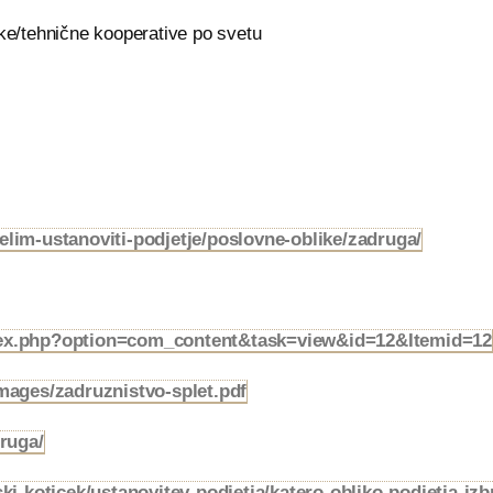
/tehnične kooperative po svetu
elim-ustanoviti-podjetje/poslovne-oblike/zadruga/
ndex.php?option=com_content&task=view&id=12&Itemid=12
mages/zadruznistvo-splet.pdf
druga/
ski-koticek/ustanovitev-podjetja/katero-obliko-podjetja-izb