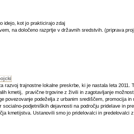
idejo, kot jo prakticirajo zdaj
em, na določeno razprtje v državnih sredstvih. (priprava pro
ojcki
a razvoj trajnostne lokalne preskrbe, ki je nastala leta 2011
ih kmetij, pravične trgovine z živili in zagotavljanje možnost
ge povezovanje podeželja z urbanim središčem, promocija in
r socialno-podjetniških dejavnosti na področju pridelave in pre
ja kmetijstva. Ustanovili smo jo pridelovalci in predelovalci z