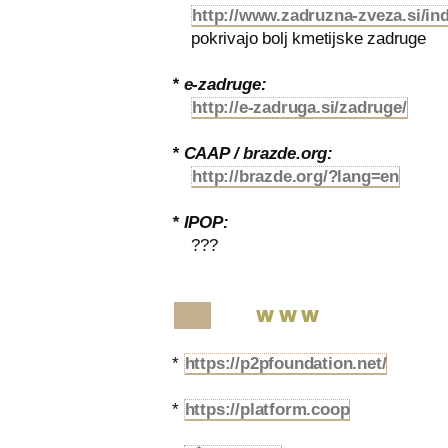
http://www.zadruzna-zveza.si/i
pokrivajo bolj kmetijske zadruge
* e-zadruge:
http://e-zadruga.si/zadruge/
* CAAP / brazde.org:
http://brazde.org/?lang=en
* IPOP:
???
WWW
*
https://p2pfoundation.net/
*
https://platform.coop