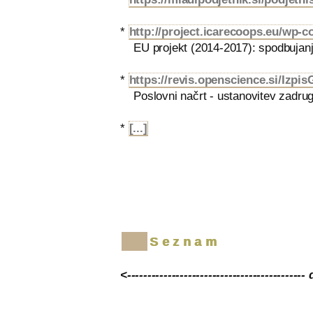
*
http://project.icarecoops.eu/wp-
EU projekt (2014-2017): spodbujanje
*
https://revis.openscience.si/Izp
Poslovni načrt - ustanovitev zadrug
*
[...]
Seznam
<--------------------------------------------