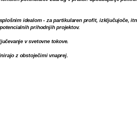
 splošnim idealom - za partikularen profit, izključujoče, it
potencialnih prihodnjih projektov.
ljučevanje v svetovne tokove.
inirajo z obstoječimi vnaprej.
i