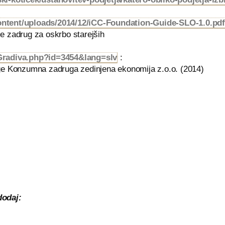
content/uploads/2014/12/iCC-Foundation-Guide-SLO-1.0.pd
 zadrug za oskrbo starejših
isGradiva.php?id=3454&lang=slv
:
e Konzumna zadruga zedinjena ekonomija z.o.o. (2014)
dodaj: