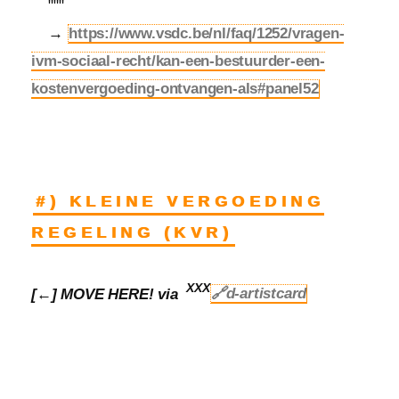
"""
→
https://www.vsdc.be/nl/faq/1252/vragen-
ivm-sociaal-recht/kan-een-bestuurder-een-
kostenvergoeding-ontvangen-als#panel52
#) KLEINE VERGOEDING
REGELING (KVR)
XXX
[←] MOVE HERE! via
🔗d-artistcard