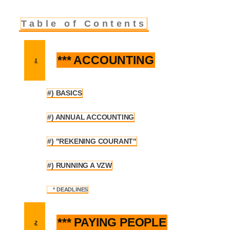
Table of Contents
*** ACCOUNTING
1
#) BASICS
1.1
#) ANNUAL ACCOUNTING
1.2
#) "REKENING COURANT"
1.3
#) RUNNING A VZW
1.4
* DEADLINES
1.4.1
*** PAYING PEOPLE
2