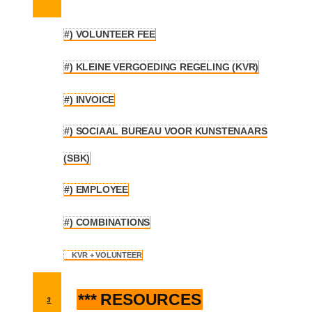
#) VOLUNTEER FEE
2.1
#) KLEINE VERGOEDING REGELING (KVR)
2.2
#) INVOICE
2.3
#) SOCIAAL BUREAU VOOR KUNSTENAARS
2.4
(SBK)
#) EMPLOYEE
2.5
#) COMBINATIONS
2.6
KVR + VOLUNTEER
2.6.1
*** RESOURCES
3