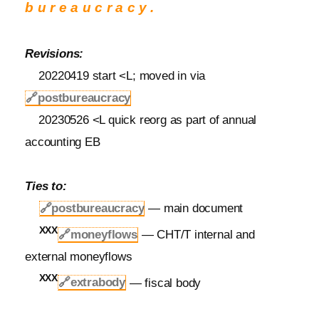
bureaucracy.
Revisions:
20220419 start <L; moved in via
🔗
postbureaucracy
20230526 <L quick reorg as part of annual
accounting EB
Ties to:
🔗
postbureaucracy
— main document
XXX
🔗moneyflows
— CHT/T internal and
external moneyflows
XXX
🔗extrabody
— fiscal body