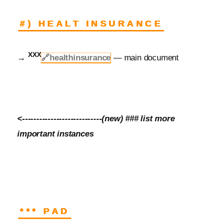
#) HEALT INSURANCE
XXX
→
🔗healthinsurance
— main document
<----------------------------(new) ### list more
important instances
*** PAD