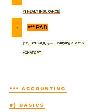
#) HEALT INSURANCE
3.1
*** PAD
4
[!M] BYRO/QQQ— Justifying a lost bill
4.1
+CHATGPT
*** ACCOUNTING
#) BASICS