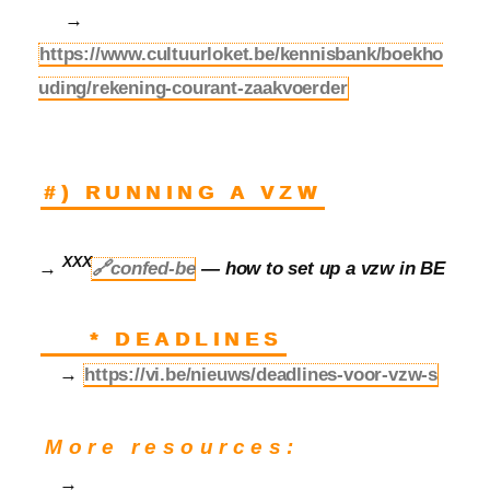
→
https://www.cultuurloket.be/kennisbank/boekho
uding/rekening-courant-zaakvoerder
#) RUNNING A VZW
XXX
→
🔗confed-be
— how to set up a vzw in BE
* DEADLINES
→
https://vi.be/nieuws/deadlines-voor-vzw-s
More resources:
→