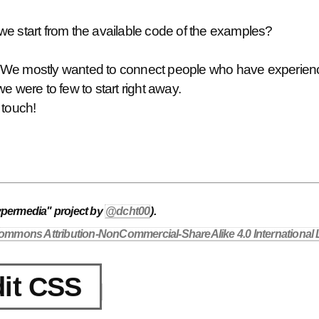
we start from the available code of the examples?
yet. We mostly wanted to connect people who have experien
e were to few to start right away.
 touch!
ypermedia" project by
@dcht00
).
ommons Attribution-NonCommercial-ShareAlike 4.0 International 
it CSS