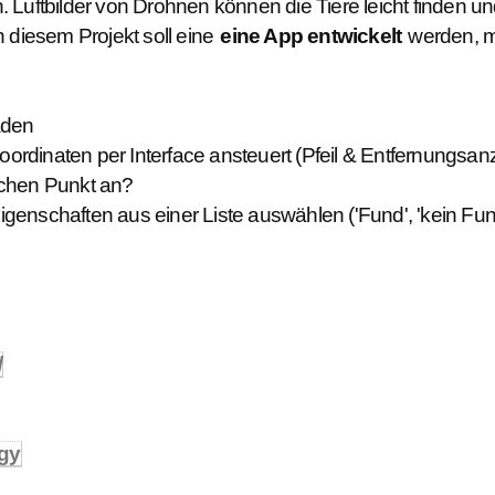
. Luftbilder von Drohnen können die Tiere leicht finden
n diesem Projekt soll eine
eine App entwickelt
werden, mi
aden
ordinaten per Interface ansteuert (Pfeil & Entfernungsa
lchen Punkt an?
teigenschaften aus einer Liste auswählen ('Fund', 'kein Fu
/
ogy