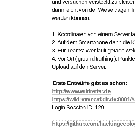
und versuchen versteckt zu bleiben
dann leicht von der Wiese tragen. I
werden können.
1. Koordinaten von einem Server l
2. Auf dem Smartphone dann die Ko
3. Für Teams: Wer läuft gerade we
4. Vor Ort ('ground truthing'): Punk
Upload auf den Server.
Erste Entwürfe gibt es schon:
http://www.wildretter.de
https://wildretter.caf.dlr.de:8001/#
Login Session ID: 129
https://github.com/hackingecol