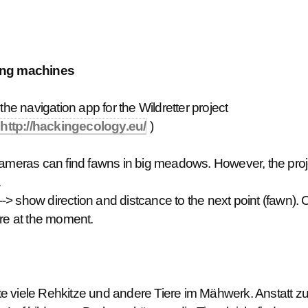
ing machines
the navigation app for the Wildretter project
http://hackingecology.eu/
)
meras can find fawns in big meadows. However, the projec
.
-> show direction and distcance to the next point (fawn)
e at the moment.
 viele Rehkitze und andere Tiere im Mähwerk. Anstatt zu 